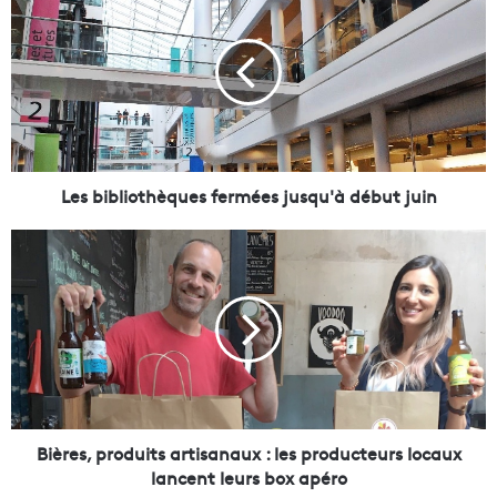
e
s
b
i
b
l
i
o
t
Les bibliothèques fermées jusqu'à début juin
h
è
B
q
i
u
è
e
r
s
e
f
s
e
,
r
p
m
r
é
o
Bières, produits artisanaux : les producteurs locaux
e
d
lancent leurs box apéro
s