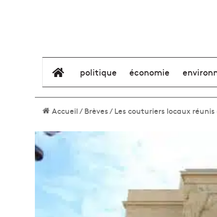
élément de menu
politique
économie
environ
Accueil
/
Brèves
/
Les couturiers locaux réunis