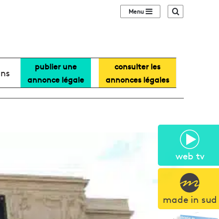
Sidebar (barre lat
Recherche
publier une
consulter les
ans
annonce légale
annonces légales
web tv
made in sud