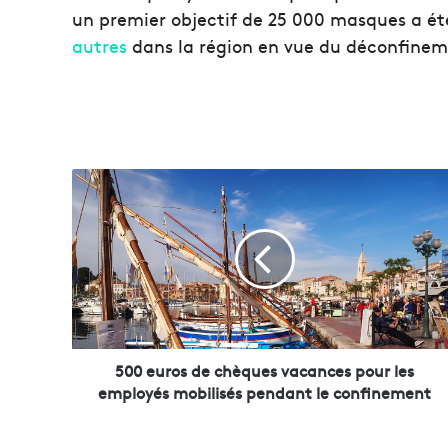
un premier objectif de 25 000 masques a été
autres
dans la région en vue du déconfinem
5
0
0
e
u
r
o
s
d
e
500 euros de chèques vacances pour les
c
employés mobilisés pendant le confinement
h
è