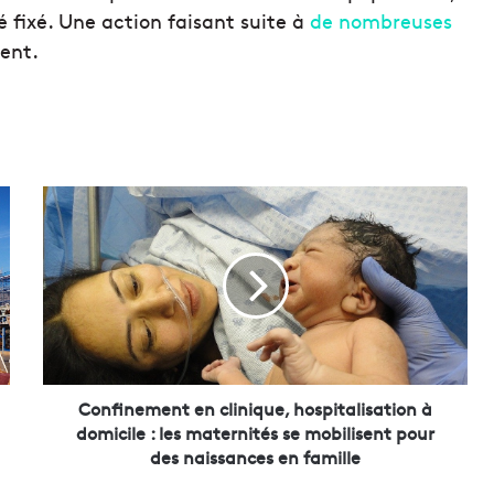
 fixé. Une action faisant suite à
de nombreuses
ent.
C
o
n
f
i
n
e
m
e
n
Confinement en clinique, hospitalisation à
t
domicile : les maternités se mobilisent pour
e
des naissances en famille
n