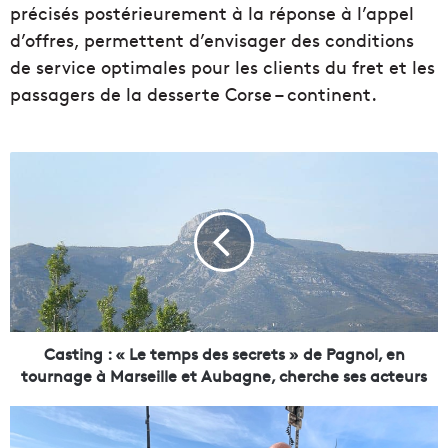
précisés postérieurement à la réponse à l’appel
d’offres, permettent d’envisager des conditions
de service optimales pour les clients du fret et les
passagers de la desserte Corse – continent.
C
a
s
t
i
n
g
:
«
L
Casting : « Le temps des secrets » de Pagnol, en
e
tournage à Marseille et Aubagne, cherche ses acteurs
t
e
Y
m
v