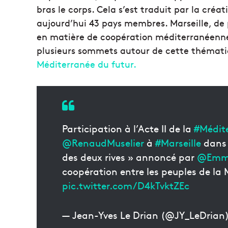
bras le corps. Cela s’est traduit par la cré
aujourd’hui 43 pays membres. Marseille, de 
en matière de coopération méditerranéenne. 
plusieurs sommets autour de cette thématiq
Méditerranée du futur.
Participation à l’Acte II de la
#Médit
@RenaudMuselier
à
#Marseille
dans 
des deux rives » annoncé par
@Emma
coopération entre les peuples de la 
pic.twitter.com/D4kTvktZEc
— Jean-Yves Le Drian (@JY_LeDrian