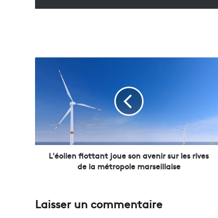
L
'
é
o
l
i
e
n
f
l
L'éolien flottant joue son avenir sur les rives
o
de la métropole marseillaise
t
t
a
Laisser un commentaire
n
t