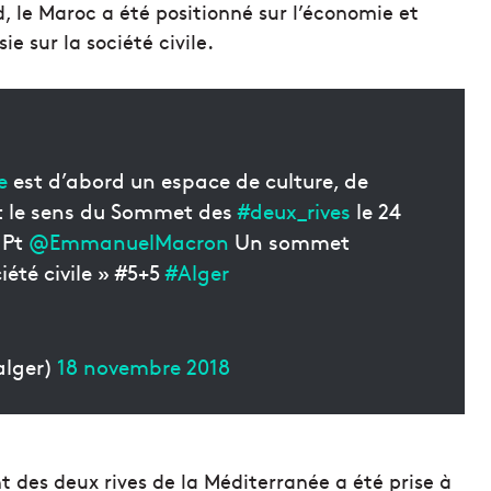
ud, le Maroc a été positionné sur l’économie et
sie sur la société civile.
e
est d’abord un espace de culture, de
t le sens du Sommet des
#deux_rives
le 24
 Pt
@EmmanuelMacron
Un sommet
ciété civile » #5+5
#Alger
alger)
18 novembre 2018
 des deux rives de la Méditerranée a été prise à