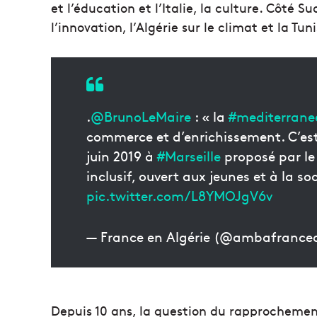
et l’éducation et l’Italie, la culture. Côté S
l’innovation, l’Algérie sur le climat et la Tuni
.
@BrunoLeMaire
: « la
#mediterrane
commerce et d’enrichissement. C’es
juin 2019 à
#Marseille
proposé par le
inclusif, ouvert aux jeunes et à la so
pic.twitter.com/L8YMOJgV6v
— France en Algérie (@ambafrance
Depuis 10 ans, la question du rapprochement