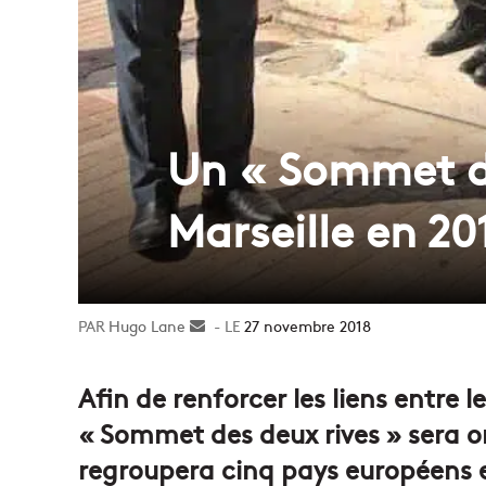
Un « Sommet de
Marseille en 20
Hugo Lane
Envoyer
27 novembre 2018
un
courriel
Afin de renforcer les liens entre 
« Sommet des deux rives » sera org
regroupera cinq pays européens e