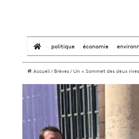
élément de menu
politique
économie
environ
Accueil
/
Brèves
/
Un « Sommet des deux rives 