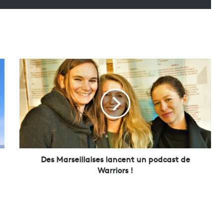
D
e
s
M
a
r
s
e
i
l
Des Marseillaises lancent un podcast de
l
Warriors !
a
i
s
e
s