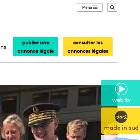
Sidebar (barre lat
Recherche
publier une
consulter les
ans
annonce légale
annonces légales
web tv
made in sud