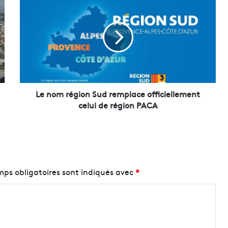
e
n
o
m
r
é
g
i
o
Le nom région Sud remplace officiellement
n
celui de région PACA
S
u
d
r
e
m
ps obligatoires sont indiqués avec
*
p
l
a
c
e