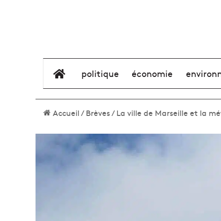
élément de menu
politique
économie
environ
Accueil
/
Brèves
/
La ville de Marseille et la m