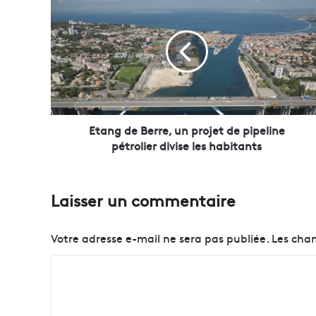
t
a
n
g
d
e
B
e
r
Etang de Berre, un projet de pipeline
r
pétrolier divise les habitants
e
,
u
Laisser un commentaire
n
p
r
Votre adresse e-mail ne sera pas publiée.
Les cham
o
j
C
e
o
t
d
m