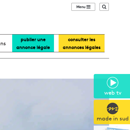
Sidebar (barre lat
Recherche
publier une
consulter les
ans
annonce légale
annonces légales
web tv
made in sud