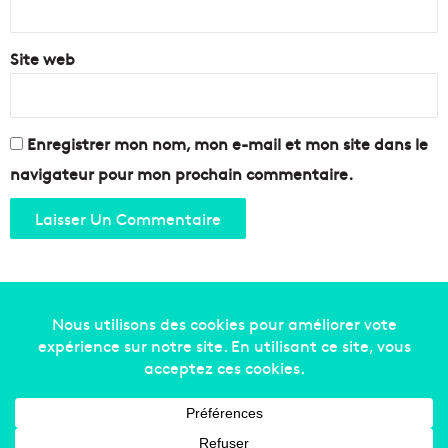
*
Site web
Enregistrer mon nom, mon e-mail et mon site dans le
navigateur pour mon prochain commentaire.
Copyright © 2014-2022
Made in Marseille
. Tous droits
réservés -
mentions légales
-
nous contacter
-
qui
sommes-nous
-
annonceurs