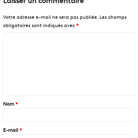
Votre adresse e-mail ne sera pas publiée.
Les champs
obligatoires sont indiqués avec
*
C
o
m
m
e
n
t
a
Nom
*
i
r
e
E-mail
*