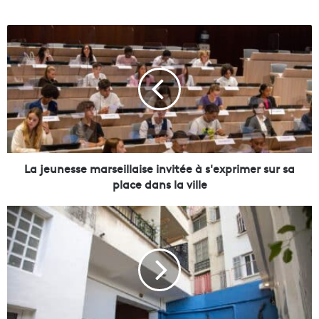
L
a
j
e
u
n
e
s
s
e
La jeunesse marseillaise invitée à s'exprimer sur sa
m
place dans la ville
a
r
U
s
n
e
n
i
o
l
u
l
v
a
e
i
a