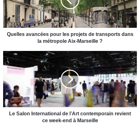
l
e
s
a
v
a
Quelles avancées pour les projets de transports dans
n
la métropole Aix-Marseille ?
c
é
L
e
e
s
S
p
a
o
l
u
o
r
n
l
I
e
n
s
t
Le Salon International de l’Art contemporain revient
p
e
ce week-end à Marseille
r
r
o
n
j
a