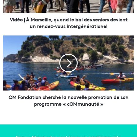
M
a
r
Vidéo | À Marseille, quand le bal des seniors devient
s
un rendez-vous intergénérationel
e
i
O
l
M
l
F
e
o
,
n
q
d
u
a
a
t
n
i
d
o
OM Fondation cherche la nouvelle promotion de son
l
n
programme « cOMmunauté »
e
c
b
h
a
e
l
r
d
c