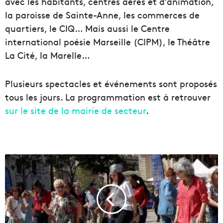
avec les habitants, centres aérés et d’animation,
la paroisse de Sainte-Anne, les commerces de
quartiers, le CIQ… Mais aussi le Centre
international poésie Marseille (CIPM), le Théâtre
La Cité, la Marelle…
Plusieurs spectacles et événements sont proposés
tous les jours. La programmation est à retrouver
sur le site de la mairie de secteur
.
V
i
d
é
o
|
À