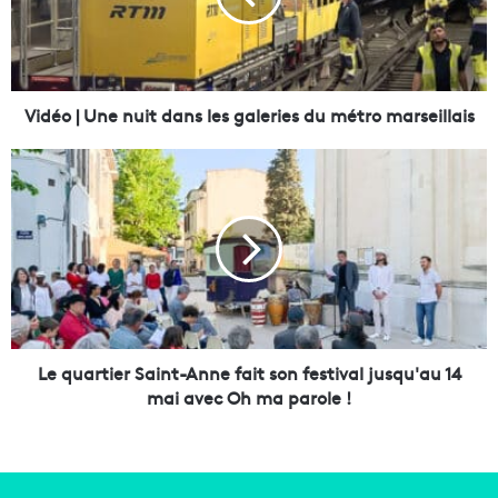
|
U
n
e
n
Vidéo | Une nuit dans les galeries du métro marseillais
u
i
L
t
e
d
q
a
u
n
a
s
r
l
t
e
i
s
e
g
r
Le quartier Saint-Anne fait son festival jusqu'au 14
a
S
mai avec Oh ma parole !
l
a
e
i
r
n
i
t