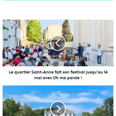
L
e
q
u
a
r
t
i
e
r
Le quartier Saint-Anne fait son festival jusqu'au 14
S
mai avec Oh ma parole !
a
i
L
n
a
t
f
-
a
A
m
n
i