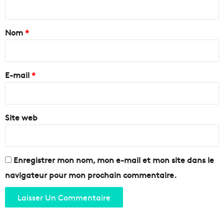
n
r
g
t
t
p
e
a
Nom
*
o
s
u
i
o
r
l
r
s
e
e
E-mail
*
o
i
u
l
*
t
à
e
l
n
Site web
a
i
t
r
a
l
p
e
Enregistrer mon nom, mon e-mail et mon site dans le
e
s
n
navigateur pour mon prochain commentaire.
a
a
g
d
r
e
i
c