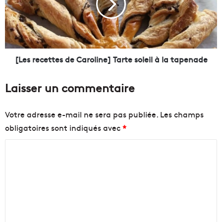
u
r
v
e
e
c
a
e
u
t
s
t
[Les recettes de Caroline] Tarte soleil à la tapenade
i
e
t
s
Laisser un commentaire
e
d
d
e
e
C
Votre adresse e-mail ne sera pas publiée.
Les champs
c
a
obligatoires sont indiqués avec
*
r
r
o
o
C
w
l
d
o
i
f
n
m
u
e
m
n
]
d
T
e
i
a
n