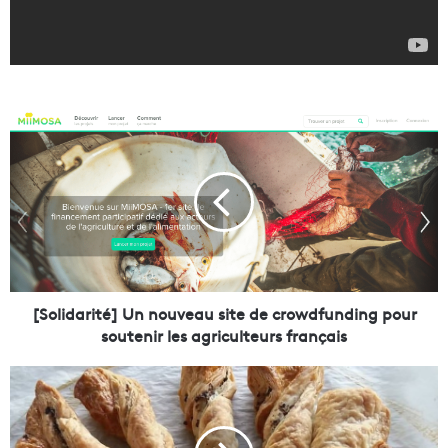
[
S
o
l
i
d
a
r
i
t
[Solidarité] Un nouveau site de crowdfunding pour
é
soutenir les agriculteurs français
]
U
[
n
L
n
e
o
s