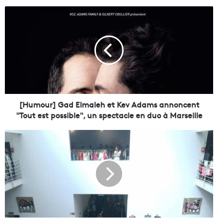
[
H
u
m
o
u
r
]
G
a
[Humour] Gad Elmaleh et Kev Adams annoncent
d
"Tout est possible", un spectacle en duo à Marseille
E
l
V
m
e
a
n
l
e
e
z
h
e
e
x
t
p
K
o