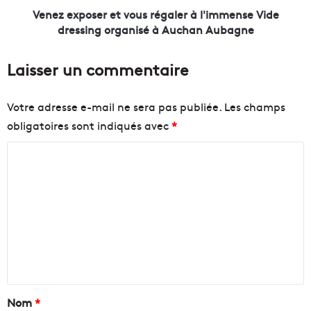
e
s
Venez exposer et vous régaler à l'immense Vide
v
e
dressing organisé à Auchan Aubagne
A
r
d
e
Laisser un commentaire
a
t
m
v
s
o
Votre adresse e-mail ne sera pas publiée.
Les champs
a
u
obligatoires sont indiqués avec
*
n
s
n
r
C
o
é
n
g
o
c
a
m
e
l
m
n
e
t
r
e
"
à
n
T
l
o
'
t
u
i
a
Nom
*
t
m