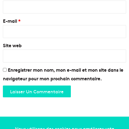
e
m
i
s
e
r
t
n
e
p
E-mail
*
s
o
e
*
s
V
s
i
i
Site web
d
b
e
l
d
e
r
"
e
Enregistrer mon nom, mon e-mail et mon site dans le
,
s
navigateur pour mon prochain commentaire.
u
s
n
i
s
n
p
g
e
o
c
r
t
g
a
a