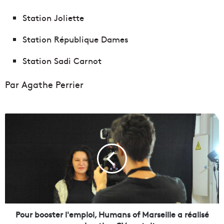
Station Joliette
Station République Dames
Station Sadi Carnot
Par Agathe Perrier
P
o
u
r
b
o
o
s
t
e
Pour booster l'emploi, Humans of Marseille a réalisé
r