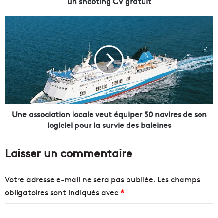
un shooting CV gratuit
l
'
U
e
n
m
e
p
a
l
s
o
s
i
o
,
c
H
i
u
a
Une association locale veut équiper 30 navires de son
m
t
logiciel pour la survie des baleines
a
i
n
o
Laisser un commentaire
s
n
o
l
f
o
Votre adresse e-mail ne sera pas publiée.
Les champs
M
c
obligatoires sont indiqués avec
*
a
a
r
l
C
s
e