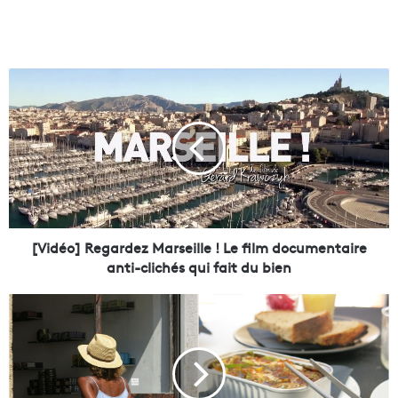
[
V
i
d
é
o
]
R
e
g
[Vidéo] Regardez Marseille ! Le film documentaire
a
anti-clichés qui fait du bien
r
d
[
e
L
z
e
M
b
a
o
r
n