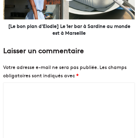
s
p
e
l
i
a
l
n
[Le bon plan d'Elodie] Le 1er bar à Sardine au monde
l
d
est à Marseille
e
'
!
E
Laisser un commentaire
L
l
e
o
f
d
Votre adresse e-mail ne sera pas publiée.
Les champs
i
i
obligatoires sont indiqués avec
*
l
e
m
]
C
d
L
o
e
o
c
1
m
u
e
m
m
r
e
b
e
n
a
n
t
r