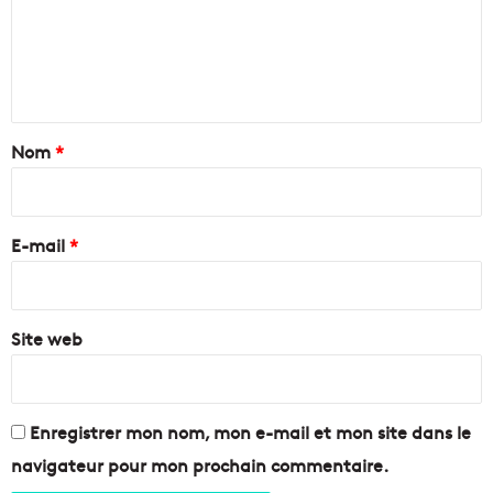
m
t
P
p
a
e
o
n
n
u
i
r
e
t
i
r
a
Nom
*
n
l
v
i
e
e
2
r
n
6
e
E-mail
*
t
s
a
e
*
i
p
r
t
e
Site web
e
"
m
s
b
u
r
r
Enregistrer mon nom, mon e-mail et mon site dans le
e
l
navigateur pour mon prochain commentaire.
a
!