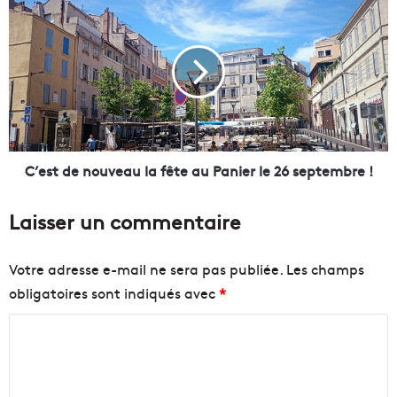
C
r
’
l
e
'
s
e
t
x
d
p
e
o
n
g
o
r
u
C’est de nouveau la fête au Panier le 26 septembre !
a
v
t
e
Laisser un commentaire
u
a
i
u
t
l
Votre adresse e-mail ne sera pas publiée.
Les champs
e
a
obligatoires sont indiqués avec
*
"
f
O
ê
C
u
t
v
o
e
e
a
m
r
u