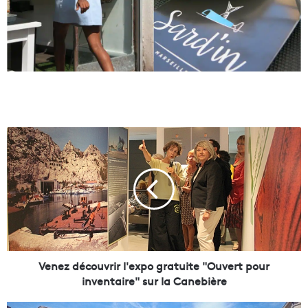
V
e
n
e
z
d
é
c
o
u
Venez découvrir l'expo gratuite "Ouvert pour
v
inventaire" sur la Canebière
r
i