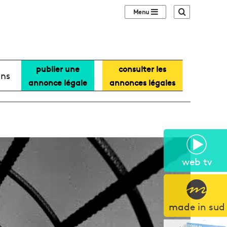
Sidebar (barre lat
Recherche
publier une
consulter les
ans
annonce légale
annonces légales
web tv
made in sud