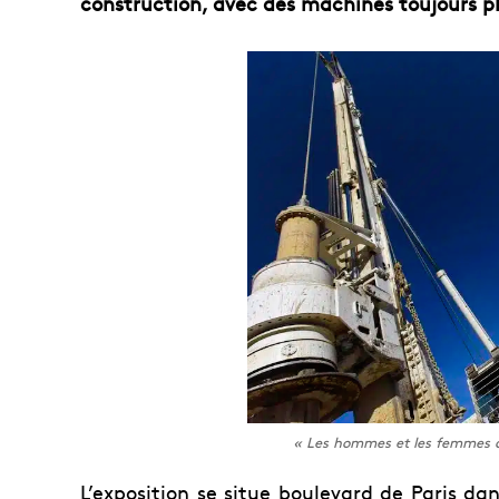
construction, avec des machines toujours plu
« Les hommes et les femmes d
L’exposition se situe boulevard de Paris da