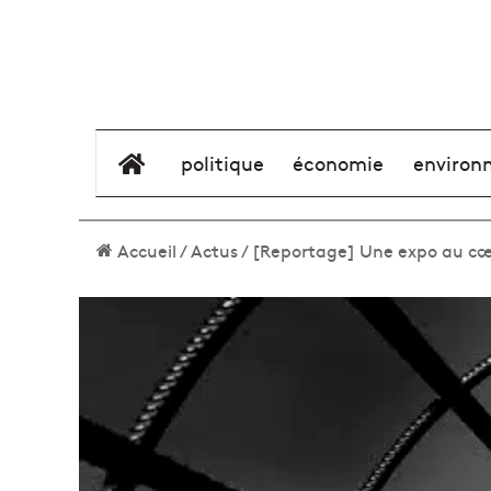
élément de menu
politique
économie
environ
Accueil
/
Actus
/
[Reportage] Une expo au cœu