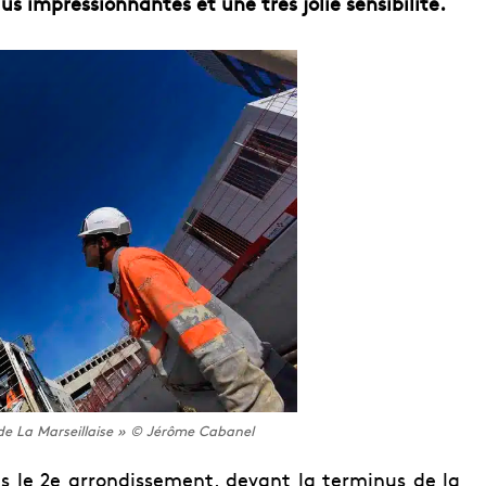
s impressionnantes et une très jolie sensibilité.
e La Marseillaise » © Jérôme Cabanel
ns le 2e arrondissement, devant la terminus de la