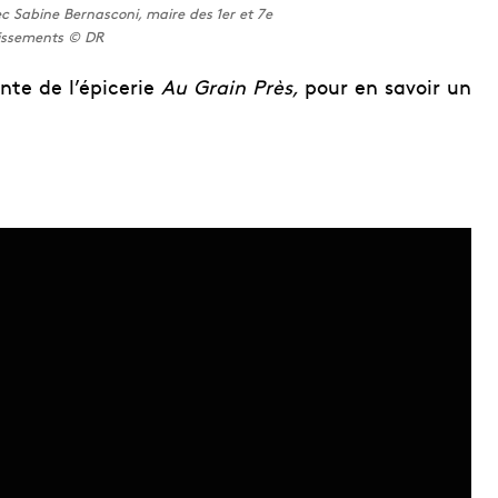
c Sabine Bernasconi, maire des 1er et 7e
issements © DR
nte de l’épicerie
Au Grain Près,
pour en savoir un