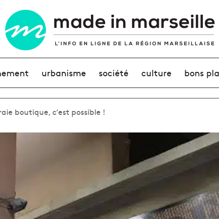
nement
urbanisme
société
culture
bons pl
ie boutique, c’est possible !