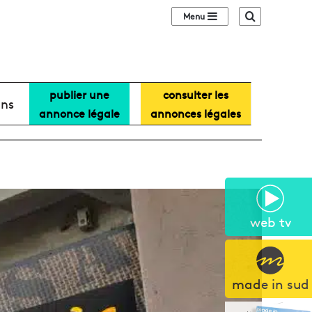
Sidebar (barre lat
Recherche
publier une
consulter les
ans
annonce légale
annonces légales
web tv
made in sud