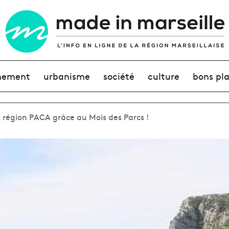
nement
urbanisme
société
culture
bons pl
a région PACA grâce au Mois des Parcs !