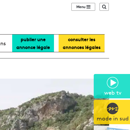
Sidebar (barre lat
Recherche
publier une
consulter les
ans
annonce légale
annonces légales
web tv
made in sud