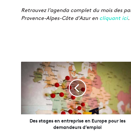
Retrouvez l’agenda complet du mois des par
Provence-Alpes-Côte d’Azur en
cliquant ici
.
D
e
s
s
t
a
g
e
s
e
Des stages en entreprise en Europe pour les
n
demandeurs d’emploi