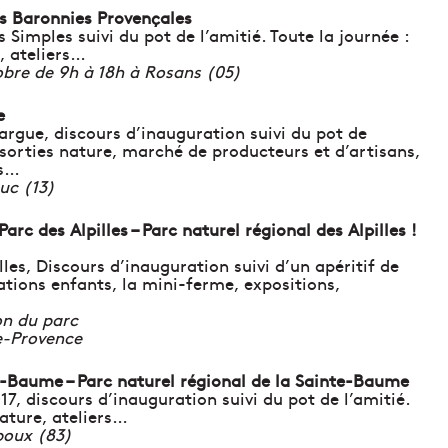
es Baronnies Provençales
 Simples suivi du pot de l’amitié. Toute la journée :
e, ateliers…
bre de 9h à 18h à Rosans (05)
e
argue, discours d’inauguration suivi du pot de
s, sorties nature, marché de producteurs et d’artisans,
es…
uc (13)
arc des Alpilles – Parc naturel régional des Alpilles !
lles, Discours d’inauguration suivi d’un apéritif de
ations enfants, la mini-ferme, expositions,
on du parc
e-Provence
te-Baume – Parc naturel régional de la Sainte-Baume
7, discours d’inauguration suivi du pot de l’amitié.
nature, ateliers…
boux (83)