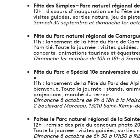
Fête des Simples – Parc naturel régional d
12h : discours d’inauguration de la Fête des
visites guidées, sorties nature, jeu de pist
Samedi 30 septembre et dimanche 1er octo
Fête du Parc naturel régional de Camargu
11h : lancement de la Fête du Parc de Cam
l’amitié. Toute la journée : visites guidée
concerts, animations taurines et équestr
Dimanche 1er octobre de 10h à 18h à Samb
Fête du Parc « Spécial 10e anniversaire du P
»
11h : lancement de la Fête du Parc des Alpi
bienvenue. Toute la journée : stands, anim
projections, marché du terroir…
Dimanche 8 octobre de 9h à 18h à la Mais
2 boulevard Marceau, 13210 Saint-Rémy-d
Faites le Parc naturel régional de la Sain
12h : remise des prix du concours photo 201
Toute la journée : visites guidées, sorties 
Dimanche 8 octobre de 8h 30 à 17h30 à Ri