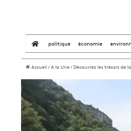
élément de menu
politique
économie
environ
Accueil
/
A la Une
/
Découvrez les trésors de l