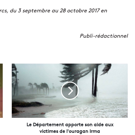
cs, du 3 septembre au 28 octobre 2017 en
Publi-rédactionnel
L
e
D
é
p
a
r
t
e
m
Le Département apporte son aide aux
e
victimes de l'ouragan Irma