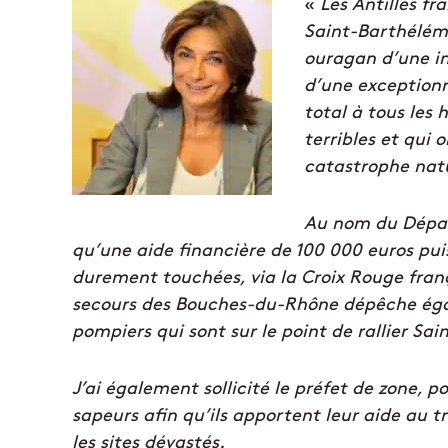
«
Les Antilles fr
Saint-Barthélémy
ouragan d’une in
d’une exceptionn
total à tous les 
terribles et qui 
catastrophe natu
Au nom du Dépar
qu’une aide financière de 100 000 euros pui
durement touchées, via la Croix Rouge fran
secours des Bouches-du-Rhône dépêche égal
pompiers qui sont sur le point de rallier Sai
J’ai également sollicité le préfet de zone, po
sapeurs afin qu’ils apportent leur aide au t
les sites dévastés.