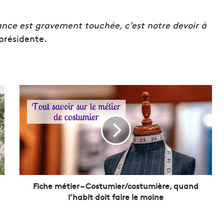
France est gravement touchée, c’est notre devoir à
 présidente.
F
i
c
h
e
m
é
t
i
e
Fiche métier – Costumier/costumière, quand
r
l’habit doit faire le moine
–
C