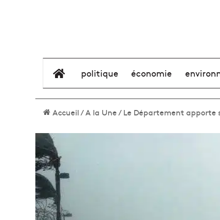
élément de menu
politique
économie
environ
Accueil
/
A la Une
/
Le Département apporte s