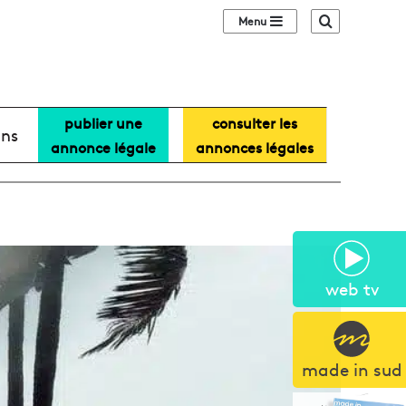
Sidebar (barre lat
Recherche
publier une
consulter les
ans
annonce légale
annonces légales
web tv
made in sud