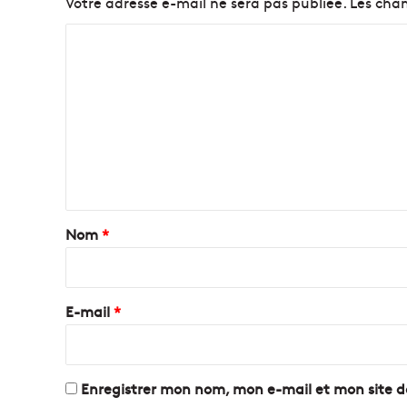
Votre adresse e-mail ne sera pas publiée.
Les cham
â
c
C
e
o
a
m
u
M
m
o
e
i
s
n
d
t
e
s
a
Nom
*
P
i
a
r
r
c
e
E-mail
*
s
*
!
Enregistrer mon nom, mon e-mail et mon site 