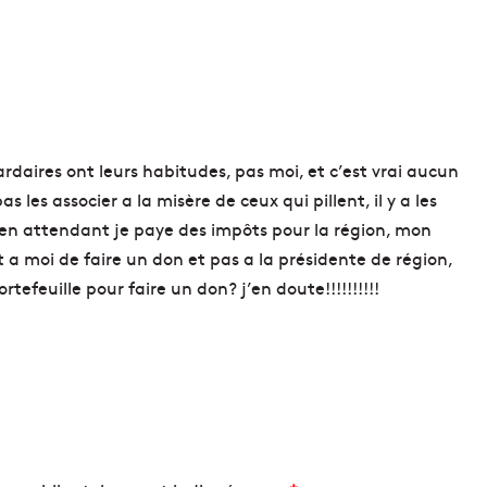
o
s
t
u
m
i
e
r
iardaires ont leurs habitudes, pas moi, et c’est vrai aucun
/
 les associer a la misère de ceux qui pillent, il y a les
c
!! en attendant je paye des impôts pour la région, mon
o
s
t a moi de faire un don et pas a la présidente de région,
t
ortefeuille pour faire un don? j’en doute!!!!!!!!!!
u
m
i
è
r
e
,
q
u