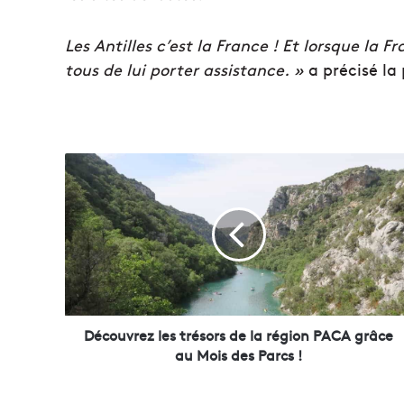
Les Antilles c’est la France ! Et lorsque la 
tous de lui porter assistance. »
a précisé la
D
é
c
o
u
v
r
e
z
l
Découvrez les trésors de la région PACA grâce
e
au Mois des Parcs !
s
t