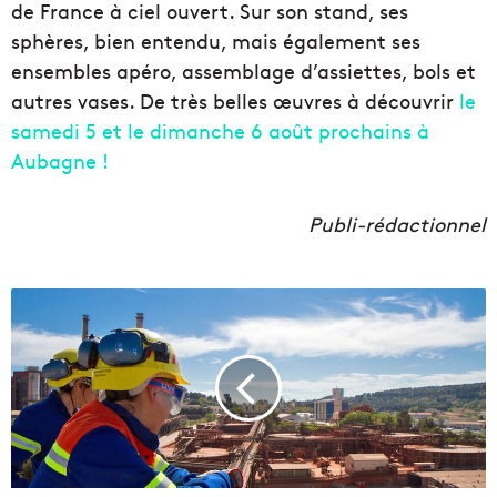
de France à ciel ouvert. Sur son stand, ses
sphères, bien entendu, mais également ses
ensembles apéro, assemblage d’assiettes, bols et
autres vases. De très belles œuvres à découvrir
le
samedi 5 et le dimanche 6 août prochains à
Aubagne !
Publi-rédactionnel
L
e
P
r
é
f
e
t
,