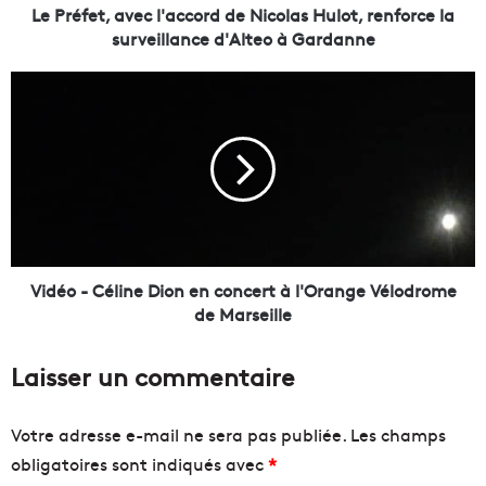
a
Le Préfet, avec l'accord de Nicolas Hulot, renforce la
v
surveillance d'Alteo à Gardanne
e
c
V
l
i
'
d
a
é
c
o
c
-
o
C
r
é
d
l
d
i
Vidéo - Céline Dion en concert à l'Orange Vélodrome
e
n
de Marseille
N
e
i
D
Laisser un commentaire
c
i
o
o
l
n
Votre adresse e-mail ne sera pas publiée.
Les champs
a
e
obligatoires sont indiqués avec
*
s
n