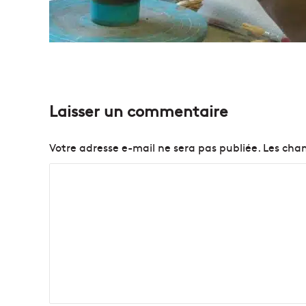
Laisser un commentaire
Votre adresse e-mail ne sera pas publiée.
Les cham
C
o
m
m
e
n
t