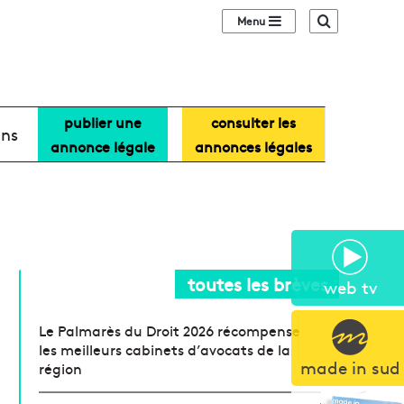
Sidebar (barre lat
Recherche
publier une
consulter les
ans
annonce légale
annonces légales
toutes les brèves
web tv
Le Palmarès du Droit 2026 récompense
les meilleurs cabinets d’avocats de la
made in sud
région