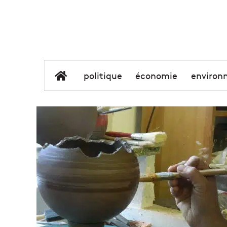
élément de menu
politique
économie
environ