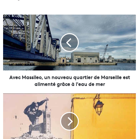
A
v
e
c
M
a
s
s
i
l
Avec Massileo, un nouveau quartier de Marseille est
e
alimenté grâce à l'eau de mer
o
,
L
u
a
n
m
n
é
o
t
u
r
v
o