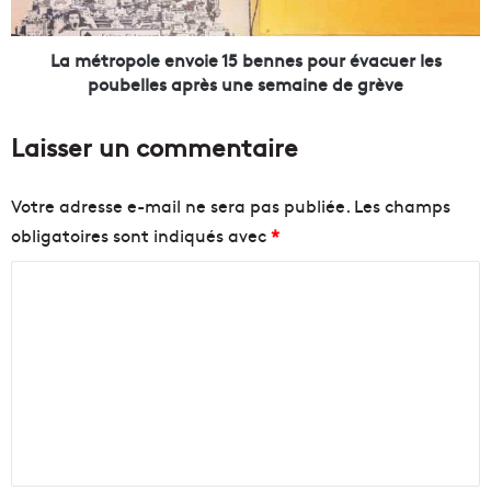
e
p
a
o
u
l
La métropole envoie 15 bennes pour évacuer les
q
e
poubelles après une semaine de grève
u
e
a
n
Laisser un commentaire
r
v
t
o
i
i
Votre adresse e-mail ne sera pas publiée.
Les champs
e
e
obligatoires sont indiqués avec
*
r
1
d
5
C
e
b
M
e
o
a
n
m
r
n
m
s
e
e
s
e
i
p
n
l
o
l
u
t