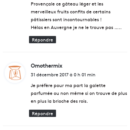
s
Provençale ce gâteau léger et les
l
e
:
merveilleux fruits confits de certains
e
i
E
l
pâtissiers sont incontournables !
v
l
Hélas en Auvergne je ne le trouve pas …..
e
e
n
f
Répondre
t
e
s
r
p
m
o
e
Omothermix
d
u
n
r
i
t
31 décembre 2017 à 0 h 01 min
l
-
t
e
Je préfère pour ma part la galette
i
p
l
parfumée ou non même si on trouve de plus
a
:
s
en plus la brioche des rois.
r
c
c
e
Répondre
C
t
h
t
a
e