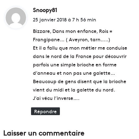
n
s
Snoopy81
d
o
e
t
m
i
25 janvier 2018 à 7 h 56 min
e
a
t
n
i
Bizzare, Dans mon enfance, Rois =
2
n
Frangipane… ( Aveyron, tarn…..)
0
e
:
Et il a fallu que mon métier me conduise
2
?
dans le nord de la France pour découvrir
6
parfois une simple brioche en forme
d’anneau et non pas une galette…
Beaucoup de gens disent que la brioche
vient du midi et la galette du nord.
J’ai vécu l’inverse….
Répondre
Laisser un commentaire