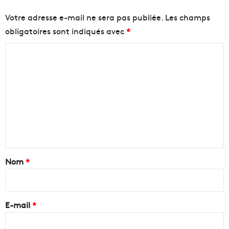
Votre adresse e-mail ne sera pas publiée.
Les champs
obligatoires sont indiqués avec
*
C
o
m
m
e
n
t
a
Nom
*
i
r
e
E-mail
*
*