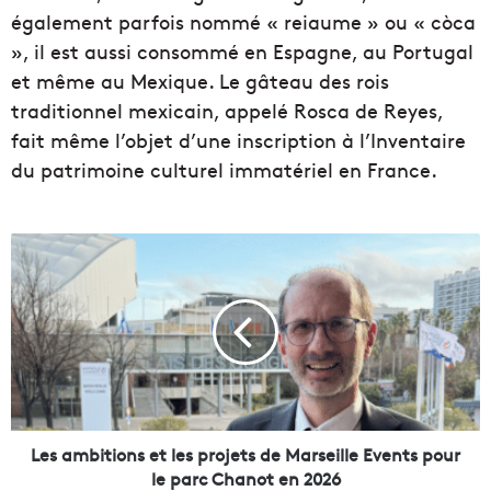
également parfois nommé « reiaume » ou « còca
», il est aussi consommé en Espagne, au Portugal
et même au Mexique. Le gâteau des rois
traditionnel mexicain, appelé Rosca de Reyes,
fait même l’objet d’une inscription à l’Inventaire
du patrimoine culturel immatériel en France.
L
e
s
a
m
b
i
t
i
o
Les ambitions et les projets de Marseille Events pour
n
le parc Chanot en 2026