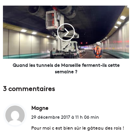
s
e
Q
t
u
l
a
e
n
s
d
p
l
r
e
o
s
j
t
e
u
Quand les tunnels de Marseille ferment-ils cette
t
n
semaine ?
s
n
d
e
3 commentaires
e
l
M
s
a
d
r
Magne
d
e
s
M
i
29 décembre 2017 à 11 h 06 min
e
a
t
i
r
Pour moi c est bien sûr le gâteau des rois !
l