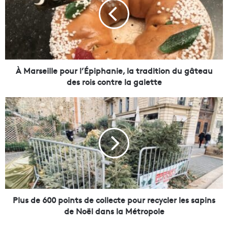
r
s
e
i
l
l
e
À Marseille pour l’Épiphanie, la tradition du gâteau
p
des rois contre la galette
o
u
P
r
l
l
u
’
s
É
d
p
e
i
6
p
0
h
0
a
p
Plus de 600 points de collecte pour recycler les sapins
n
o
de Noël dans la Métropole
i
i