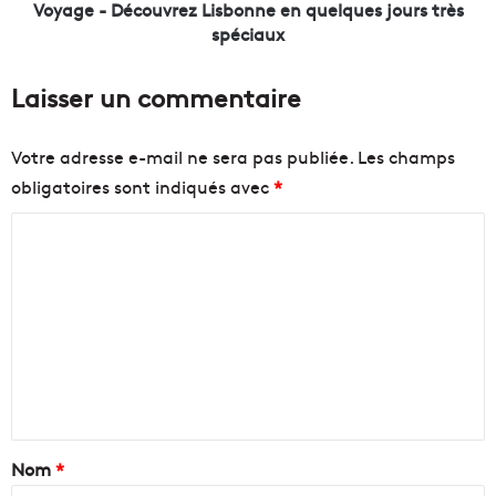
l
c
Voyage - Découvrez Lisbonne en quelques jours très
e
o
spéciaux
n
u
e
v
Laisser un commentaire
t
r
t
e
o
z
Votre adresse e-mail ne sera pas publiée.
Les champs
y
L
obligatoires sont indiqués avec
*
a
i
g
s
C
e
b
d
o
o
u
n
m
V
n
m
i
e
e
e
e
u
n
n
x
q
-
u
t
P
e
a
Nom
*
o
l
r
q
i