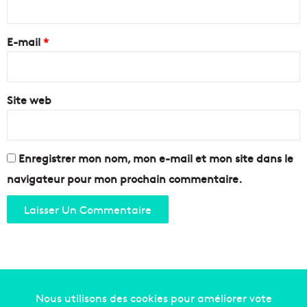
t
u
r
!
e
e
E-mail
*
s
j
*
o
u
Site web
r
s
t
r
è
Enregistrer mon nom, mon e-mail et mon site dans le
s
navigateur pour mon prochain commentaire.
s
p
é
c
i
a
u
x