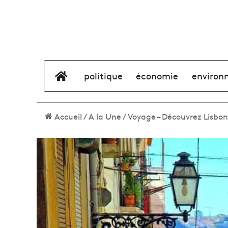
élément de menu
politique
économie
environ
Accueil
/
A la Une
/
Voyage – Découvrez Lisbon