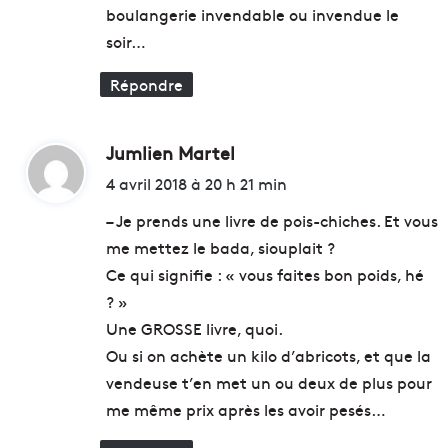
:
r
é
boulangerie invendable ou invendue le
t
c
soir…
E
u
x
r
Répondre
p
i
l
t
o
é
Jumlien Martel
d
r
i
a
n
i
4 avril 2018 à 20 h 21 min
d
a
t
é
u
– Je prends une livre de pois-chiches. Et vous
b
g
me mettez le bada, siouplait ?
u
u
:
Ce qui signifie : « vous faites bon poids, hé
t
r
e
é
? »
s
e
Une GROSSE livre, quoi.
u
n
Ou si on achète un kilo d’abricots, et que la
r
s
vendeuse t’en met un ou deux de plus pour
l
e
e
p
me même prix après les avoir pesés…
V
t
i
e