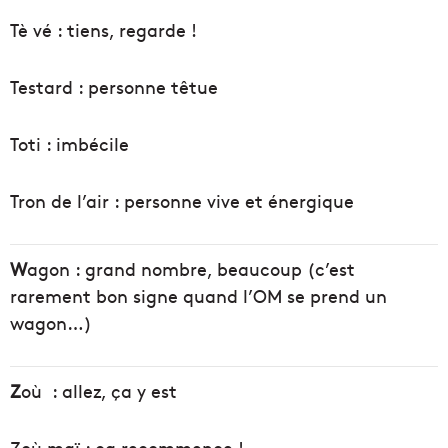
Tè vé : tiens, regarde !
Testard : personne têtue
Toti : imbécile
Tron de l’air : personne vive et énergique
W
agon : grand nombre, beaucoup (c’est
rarement bon signe quand l’OM se prend un
wagon…)
Z
où : allez, ça y est
Zoù maï : ça recommence !