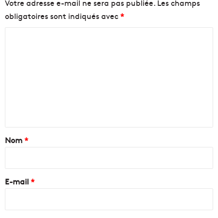
Votre adresse e-mail ne sera pas publiée.
Les champs
obligatoires sont indiqués avec
*
C
o
m
m
e
n
t
a
Nom
*
i
r
e
E-mail
*
*