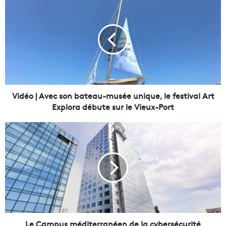
i
d
é
o
|
A
v
e
c
Vidéo | Avec son bateau-musée unique, le festival Art
s
Explora débute sur le Vieux-Port
o
n
L
b
e
a
C
t
a
e
m
a
p
u
u
-
s
m
m
u
é
Le Campus méditerranéen de la cybersécurité