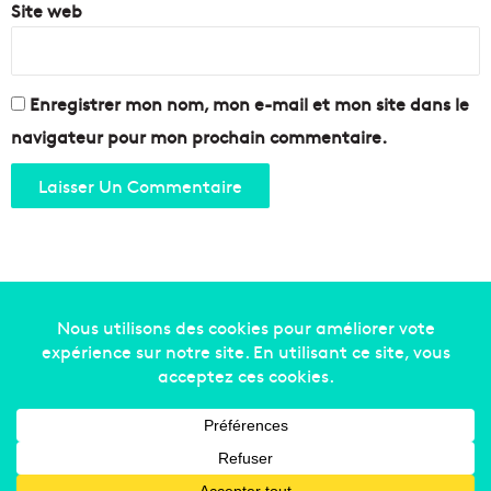
Site web
Enregistrer mon nom, mon e-mail et mon site dans le
navigateur pour mon prochain commentaire.
Copyright © 2014-2022
Made in Marseille
. Tous droits
réservés -
mentions légales
-
nous contacter
-
qui
sommes-nous
-
annonceurs
Facebook
X
Linkedin
YouTube
Instagram
RSS