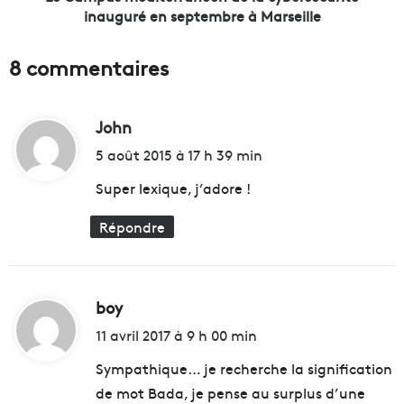
s
d
inauguré en septembre à Marseille
é
i
e
t
8 commentaires
u
e
n
r
i
r
q
John
d
a
u
n
i
5 août 2015 à 17 h 39 min
e
é
t
,
e
Super lexique, j’adore !
l
n
e
d
Répondre
:
f
e
e
l
s
a
t
c
boy
d
i
y
i
v
b
11 avril 2017 à 9 h 00 min
a
e
t
Sympathique… je recherche la signification
l
r
A
s
de mot Bada, je pense au surplus d’une