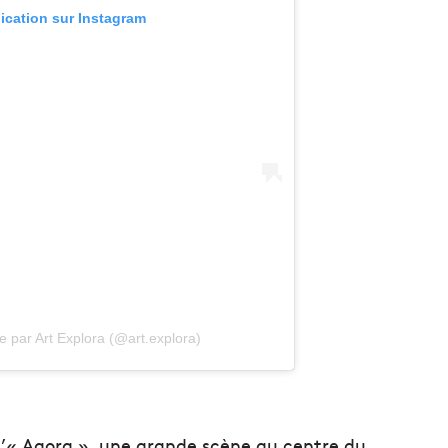
lication sur Instagram
e par Art Explora (@art.explora)
’« Agora », une grande scène au centre du