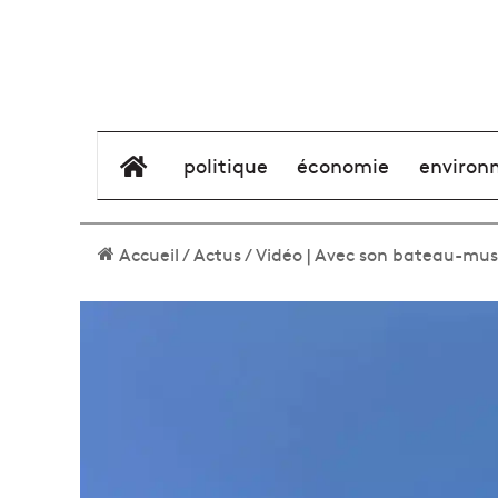
élément de menu
politique
économie
environ
Accueil
/
Actus
/
Vidéo | Avec son bateau-musé