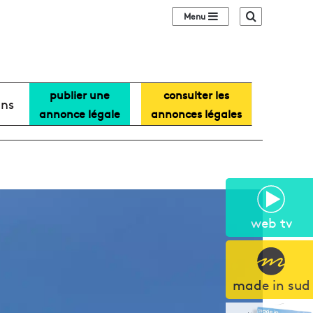
Sidebar (barre lat
Recherche
publier une
consulter les
ans
annonce légale
annonces légales
web tv
made in sud