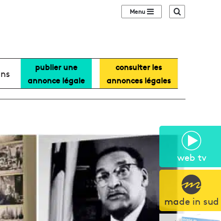
Sidebar (barre lat
Recherche
publier une
consulter les
ans
annonce légale
annonces légales
web tv
made in sud