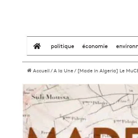
élément de menu
politique
économie
environ
Accueil
/
A la Une
/
[Made in Algeria] Le MuCE