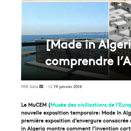
[Made in Alger
comprendre l’A
Julia
Envoyer
19 janvier 2016
un
courriel
Le MuCEM (
Musée des civilisations de l’Eur
nouvelle exposition temporaire: Made In Algér
première exposition d’envergure consacrée à 
in Algeria montre comment l’invention ca