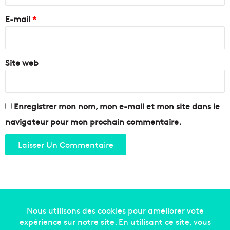
r
e
E-mail
*
*
Site web
Enregistrer mon nom, mon e-mail et mon site dans le
navigateur pour mon prochain commentaire.
Copyright © 2014-2022
Made in Marseille
. Tous droits