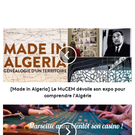
[
M
a
d
e
i
n
A
l
g
[Made in Algeria] Le MuCEM dévoile son expo pour
e
comprendre l'Algérie
r
i
M
a
a
]
r
L
s
e
e