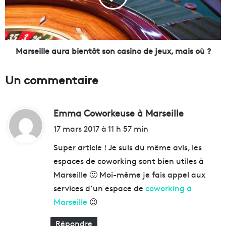
M
i
u
l
C
l
E
e
M
a
Marseille aura bientôt son casino de jeux, mais où ?
d
u
é
r
Un commentaire
v
a
o
b
i
i
l
Emma Coworkeuse à Marseille
d
e
e
n
i
17 mars 2017 à 11 h 57 min
s
t
t
o
ô
Super article ! Je suis du même avis, les
n
t
espaces de coworking sont bien utiles à
e
s
:
Marseille 🙂 Moi-même je fais appel aux
x
o
p
n
services d’un espace de
coworking à
o
c
Marseille
😉
p
a
o
s
Répondre