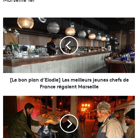
[
L
e
b
o
n
p
l
a
n
[Le bon plan d’Elodie] Les meilleurs jeunes chefs de
d
France régalent Marseille
’
E
[
l
S
o
o
d
l
i
i
e
d
]
a