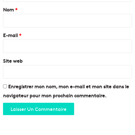
f
i
a
Nom
*
s
d
d
e
i
e
r
r
F
l
e
r
E-mail
*
e
a
s
*
n
g
c
e
e
Site web
n
r
s
é
d
g
e
a
l
Enregistrer mon nom, mon e-mail et mon site dans le
l
a
navigateur pour mon prochain commentaire.
e
r
n
u
t
e
M
a
r