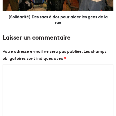
L
r
e
i
s
t
[Solidarité] Des sacs à dos pour aider les gens de la
m
é
rue
e
]
i
D
Laisser un commentaire
l
e
l
s
e
s
Votre adresse e-mail ne sera pas publiée.
Les champs
u
a
obligatoires sont indiqués avec
*
r
c
s
s
C
j
à
e
d
o
u
o
m
n
s
m
e
p
s
o
e
c
u
n
h
r
e
a
t