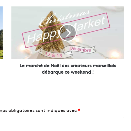
L
e
m
a
r
c
h
é
d
e
Le marché de Noël des créateurs marseillais
N
débarque ce weekend !
o
ë
l
d
e
s
ps obligatoires sont indiqués avec
*
c
r
é