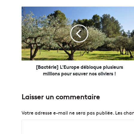
[
B
a
c
t
é
r
i
e
]
[Bactérie] L'Europe débloque plusieurs
L
millions pour sauver nos oliviers !
'
E
u
Laisser un commentaire
r
o
p
Votre adresse e-mail ne sera pas publiée.
Les cham
e
d
C
é
o