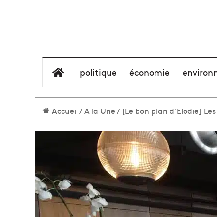
élément de menu
politique
économie
environ
Accueil
/
A la Une
/
[Le bon plan d’Elodie] Les