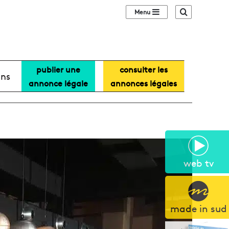
Sidebar (barre lat
Recherche
publier une
consulter les
ans
annonce légale
annonces légales
web tv
made in sud