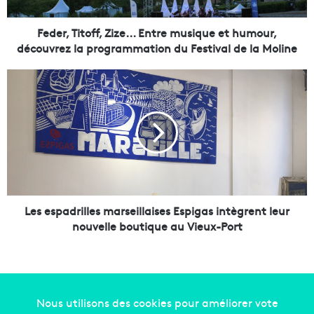
i
t
o
Feder, Titoff, Zize... Entre musique et humour,
f
découvrez la programmation du Festival de la Moline
f
,
L
Z
e
i
s
z
e
e
s
.
p
.
a
.
d
E
r
n
i
Les espadrilles marseillaises Espigas intègrent leur
t
l
nouvelle boutique au Vieux-Port
r
l
e
e
m
s
u
m
s
a
i
r