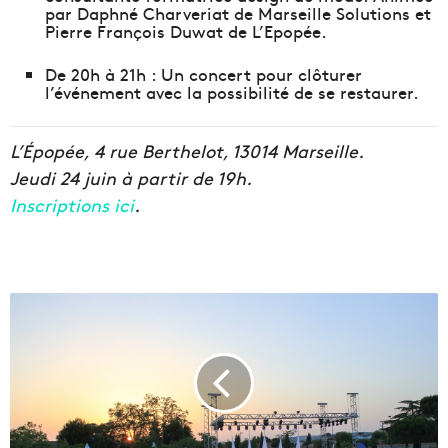
par Daphné Charveriat de Marseille Solutions et
Pierre François Duwat de L’Epopée.
De 20h à 21h : Un concert pour clôturer
l’événement avec la possibilité de se restaurer.
L’Épopée, 4 rue Berthelot, 13014 Marseille.
Jeudi 24 juin à partir de 19h.
Inscriptions ici
.
F
e
d
e
r
,
T