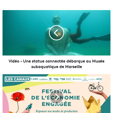
V
i
d
é
o
-
U
n
e
s
Vidéo - Une statue connectée débarque au Musée
t
subaquatique de Marseille
a
t
À
u
l
e
'
c
É
o
p
n
o
n
p