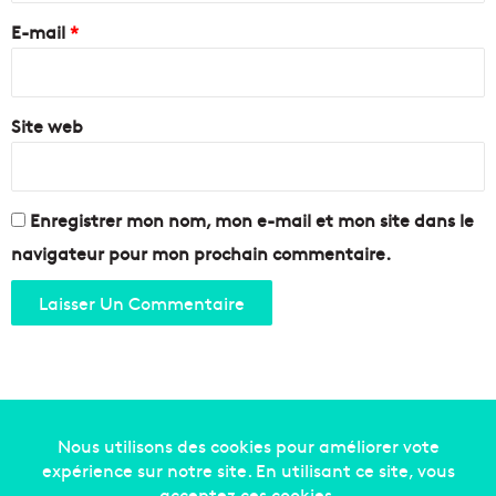
t
d
e
E-mail
*
i
e
e
M
*
r
a
d
l
e
Site web
p
M
a
a
s
r
s
s
Enregistrer mon nom, mon e-mail et mon site dans le
é
e
navigateur pour mon prochain commentaire.
i
l
l
e
Copyright © 2014-2022
Made in Marseille
. Tous droits