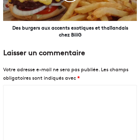
l
r
s
g
d
e
e
r
r
s
Des burgers aux accents exotiques et thaïlandais
e
a
chez BiiiG
n
u
o
x
Laisser un commentaire
m
a
a
c
u
c
Votre adresse e-mail ne sera pas publiée.
Les champs
B
e
obligatoires sont indiqués avec
*
a
n
r
t
C
B
s
u
e
o
x
m
o
m
t
i
e
q
n
u