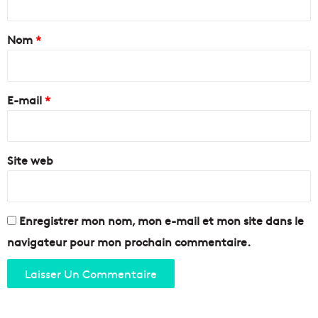
e
t
s
a
Nom
*
e
t
i
t
r
h
e
E-mail
*
a
ï
*
l
a
Site web
n
d
a
i
s
Enregistrer mon nom, mon e-mail et mon site dans le
c
navigateur pour mon prochain commentaire.
h
e
z
B
i