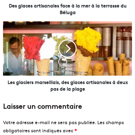
a
Des glaces artisanales face à la mer à la terrasse du
r
Béluga
t
i
L
s
e
a
s
n
g
a
l
l
a
e
c
s
i
f
e
a
r
Les glaciers marseillais, des glaces artisanales à deux
c
s
pas de la plage
e
m
à
a
Laisser un commentaire
l
r
a
s
m
e
Votre adresse e-mail ne sera pas publiée.
Les champs
e
i
obligatoires sont indiqués avec
*
r
l