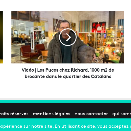
V
i
d
é
o
|
L
e
s
P
Vidéo | Les Puces chez Richard, 1000 m2 de
u
brocante dans le quartier des Catalans
c
e
s
c
h
e
roits réservés -
mentions légales
-
nous contacter
-
qui som
z
R
i