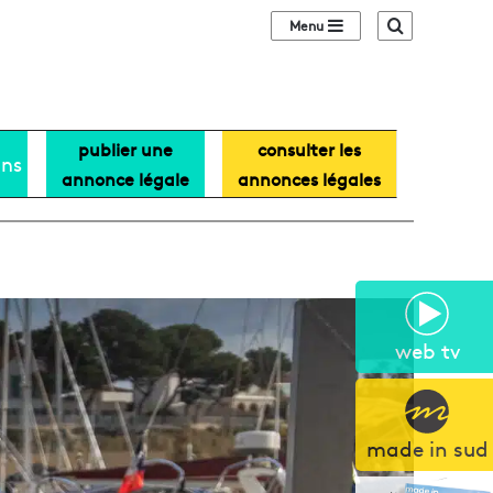
Sidebar (barre lat
Recherche
publier une
consulter les
ans
annonce légale
annonces légales
web tv
made in sud