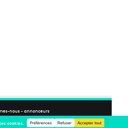
mes-nous
-
annonceurs
Facebook
X
Linkedin
YouTube
Instagram
RSS