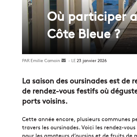
Où participer a
Côte Bleue ?
Emilie Camoin
Envoyer
23 janvier 2026
un
courriel
La saison des oursinades est de ret
de rendez-vous festifs où déguster
ports voisins.
Cette année encore, plusieurs communes pe
travers les oursinades. Voici les rendez-vou
pour les amateurs d’oursins et de fruits de 