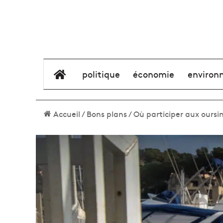
élément de menu
politique
économie
environ
Accueil
/
Bons plans
/
Où participer aux oursin