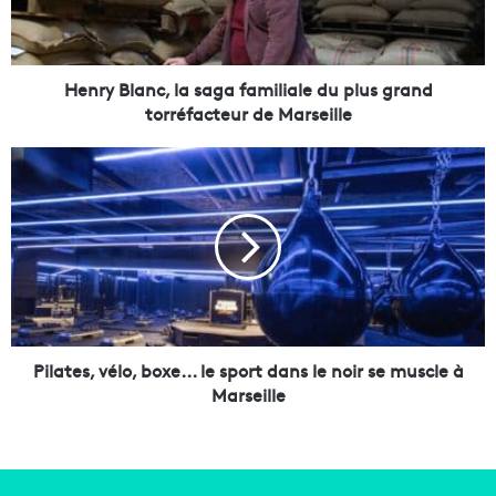
l
a
n
c
Henry Blanc, la saga familiale du plus grand
,
torréfacteur de Marseille
l
a
P
s
i
a
l
g
a
a
t
f
e
a
s
m
,
i
v
l
é
Pilates, vélo, boxe... le sport dans le noir se muscle à
i
l
Marseille
a
o
l
,
e
b
d
o