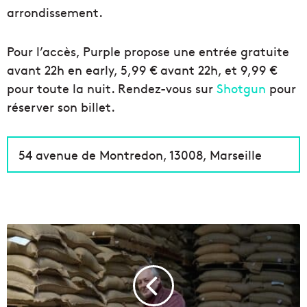
arrondissement.
Pour l’accès, Purple propose une entrée gratuite
avant 22h en early, 5,99 € avant 22h, et 9,99 €
pour toute la nuit. Rendez-vous sur
Shotgun
pour
réserver son billet.
54 avenue de Montredon, 13008, Marseille
H
e
n
r
y
B