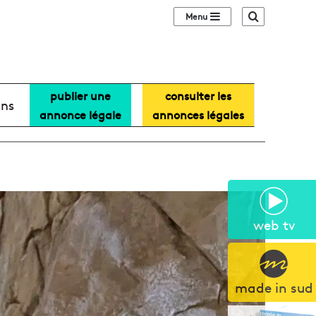
Sidebar (barre lat
Recherche
publier une
consulter les
ans
annonce légale
annonces légales
web tv
made in sud