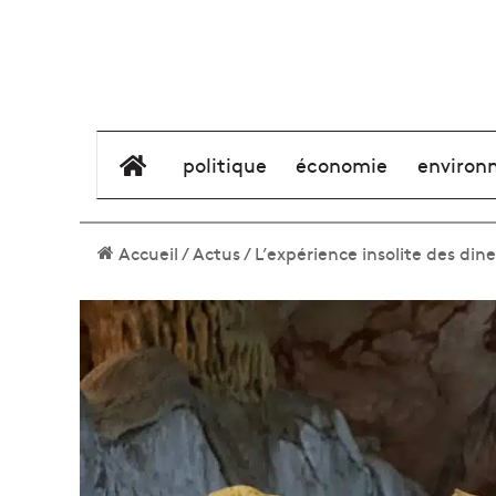
élément de menu
politique
économie
environ
Accueil
/
Actus
/
L’expérience insolite des din