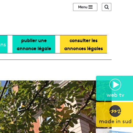
Sidebar (barre lat
Recherche
publier une
consulter les
ans
annonce légale
annonces légales
web tv
made in sud