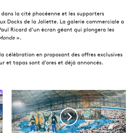
 dans la cité phocéenne et les supporters
ux Docks de la Joliette. La galerie commerciale a
 Paul Ricard d’un écran géant qui plongera les
 Monde
».
la célébration en proposant des offres exclusives
r et tapas sont d’ores et déjà annoncés.
O
n
c
o
n
n
a