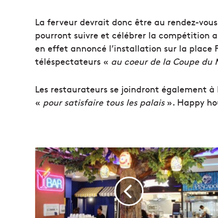
La ferveur devrait donc être au rendez-vous
pourront suivre et célébrer la compétition a
en effet annoncé l’installation sur la place
téléspectateurs «
au coeur de la Coupe du
Les restaurateurs se joindront également à 
«
pour satisfaire tous les palais
». Happy hou
B
i
e
n
v
e
n