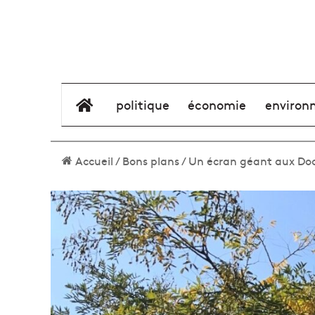
élément de menu
politique
économie
environ
Accueil
/
Bons plans
/
Un écran géant aux Doc