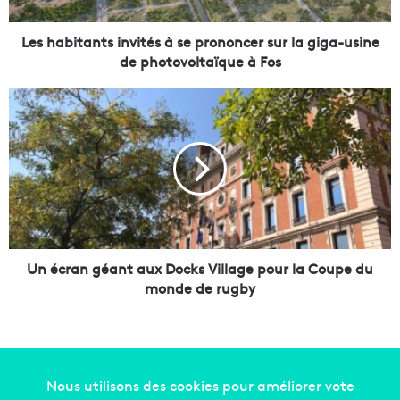
t
a
n
Les habitants invités à se prononcer sur la giga-usine
t
de photovoltaïque à Fos
s
i
U
n
n
v
é
i
c
t
r
é
a
s
n
à
g
s
é
e
a
Un écran géant aux Docks Village pour la Coupe du
p
n
monde de rugby
r
t
o
a
n
u
o
x
n
D
c
o
Copyright © 2014-2022
Made in Marseille
. Tous droits