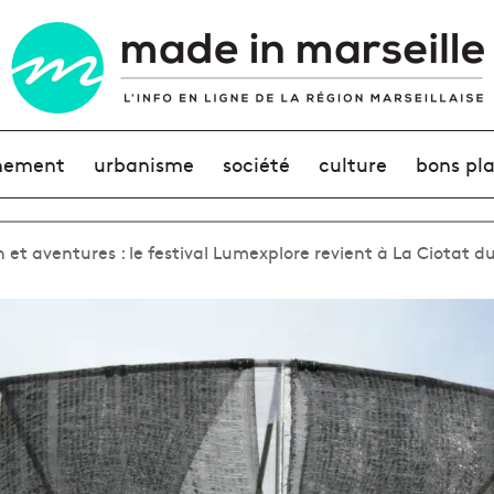
nement
urbanisme
société
culture
bons pl
n et aventures : le festival Lumexplore revient à La Ciotat d