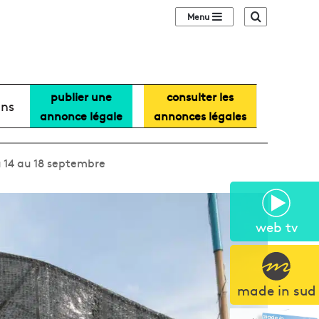
Sidebar (barre lat
Recherche
publier une
consulter les
ans
annonce légale
annonces légales
u 14 au 18 septembre
web tv
made in sud