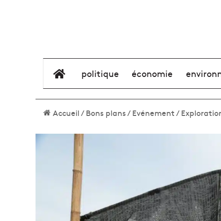
élément de menu
politique
économie
environ
Accueil
/
Bons plans
/
Evénement
/
Exploratio