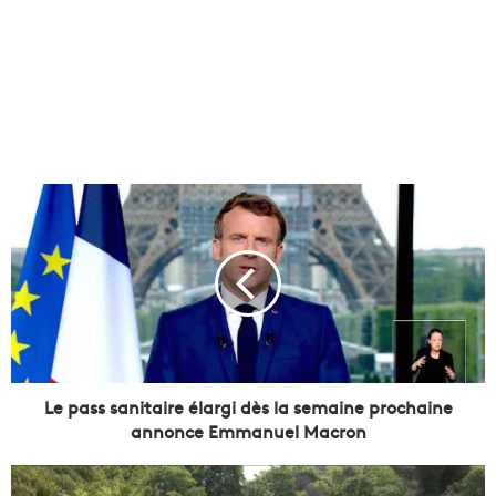
L
e
p
a
s
s
s
a
n
i
Le pass sanitaire élargi dès la semaine prochaine
t
annonce Emmanuel Macron
a
i
P