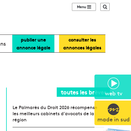
Sidebar (barre lat
Recherche
publier une
consulter les
ans
annonce légale
annonces légales
toutes les brèves
web tv
Le Palmarès du Droit 2026 récompense
les meilleurs cabinets d’avocats de la
made in sud
région