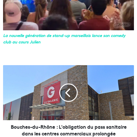
La nouvelle génération de stand-up marseillais lance son comedy
club au cours Julien
B
o
u
c
h
e
s
-
d
u
Bouches-du-Rhône : L'obligation du pass sanitaire
-
dans les centres commerciaux prolongée