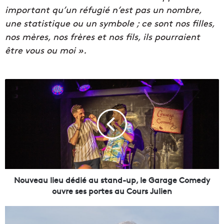
important qu’un réfugié n’est pas un nombre,
une statistique ou un symbole ; ce sont nos filles,
nos mères, nos frères et nos fils, ils pourraient
être vous ou moi ».
N
o
u
v
e
a
u
l
i
e
Nouveau lieu dédié au stand-up, le Garage Comedy
u
ouvre ses portes au Cours Julien
d
é
M
d
u