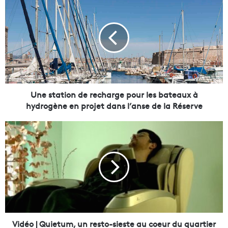
n
e
s
t
a
t
i
o
n
Une station de recharge pour les bateaux à
d
hydrogène en projet dans l’anse de la Réserve
e
r
V
e
i
c
d
h
é
a
o
r
|
g
Q
e
u
p
i
o
e
Vidéo | Quietum, un resto-sieste au coeur du quartier