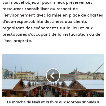
Son nouvel objectif pour mieux préserver ses
ressources : sensibiliser au respect de
l’environnement avec la mise en place de chartes
d’éco-responsabilité destinées aux clients
organisant des événements sur le lieu et aux
prestataires s’occupant de la restauration ou de
l’éco-propreté.
L
e
m
a
r
c
h
é
d
e
Le marché de Noël et la foire aux santons annulés à